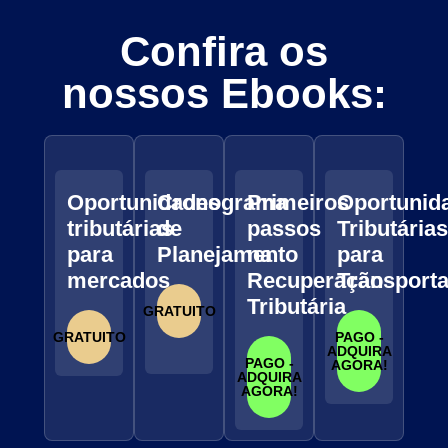
Confira os
nossos Ebooks:
Oportunidades
Cronograma
Primeiros
Oportunid
tributárias
de
passos
Tributárias
para
Planejamento
na
para
mercados
Recuperação
Transport
Tributária
GRATUITO
GRATUITO
PAGO -
ADQUIRA
PAGO -
AGORA!
ADQUIRA
AGORA!